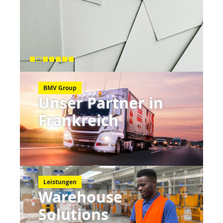
1
2
3
4
5
6
7
BMV Group
Unser Partner in
Frankreich
Leistungen
Warehouse
Solutions