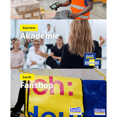
Karriere
Akademie
barth
Fanshop